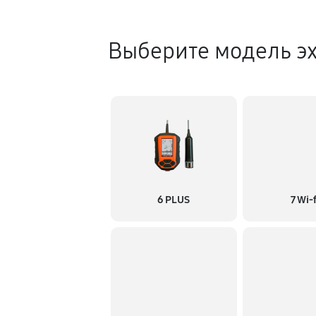
Выберите модель э
6 PLUS
7 Wi-f