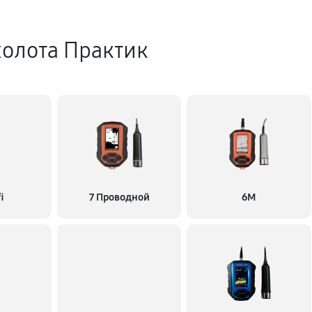
холота Практик
i
7 Проводной
6M