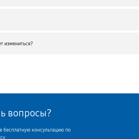
т измениться?
сь вопросы?
те бесплатную консультацию по
осу