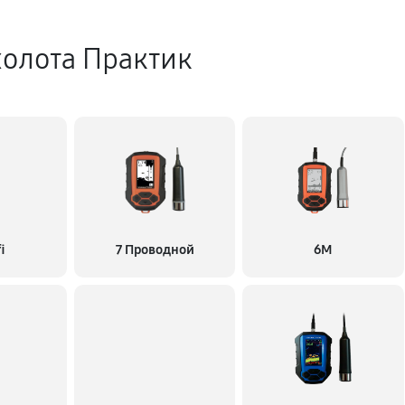
холота Практик
i
7 Проводной
6M